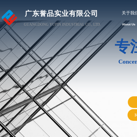
广东誉品实业有限公司
关于我
GUANGDONG YUPIN INDUSTRIAL CO., LTD.
About U
专
Concen
K