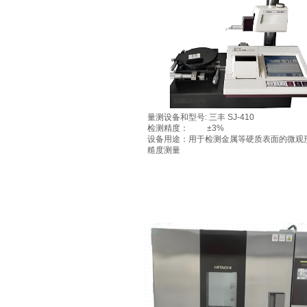
量测设备和型号: 三丰 SJ-410
检测精度： ±3%
设备用途：用于检测金属等硬质表面的微观
糙度测量