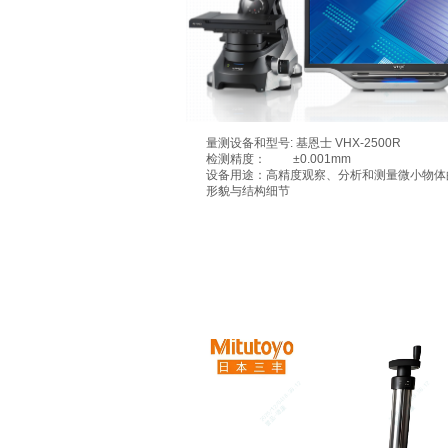
量测设备和型号: 基恩士 VHX-2500R
检测精度： ±0.001mm
设备用途：高精度观察、分析和测量微小物体
形貌与结构细节