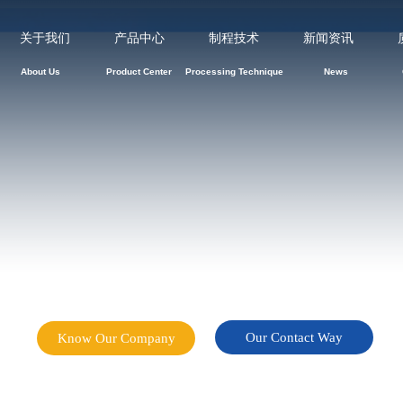
关于我们
产品中心
制程技术
新闻资讯
About Us Product Center Processing Technique News
Our Contact Way
Know Our Company